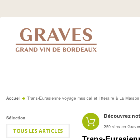
Jump
to
Navigation
Accueil
Trans-Eurasienne voyage musical et littéraire à La Maiso
Vous êtes ici
Découvrez notr
Sélection
2
50 vins en Grave
TOUS LES ARTICLES
Trans-Eurasienn