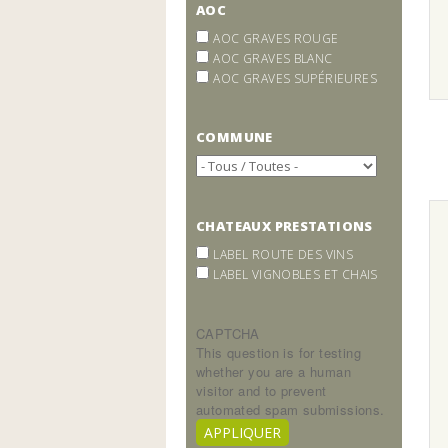
AOC
AOC GRAVES ROUGE
AOC GRAVES BLANC
AOC GRAVES SUPÉRIEURES
COMMUNE
CHATEAUX PRESTATIONS
LABEL ROUTE DES VINS
LABEL VIGNOBLES ET CHAIS
CAPTCHA
This question is for testing
whether you are a human
visitor and to prevent
automated spam submissions.