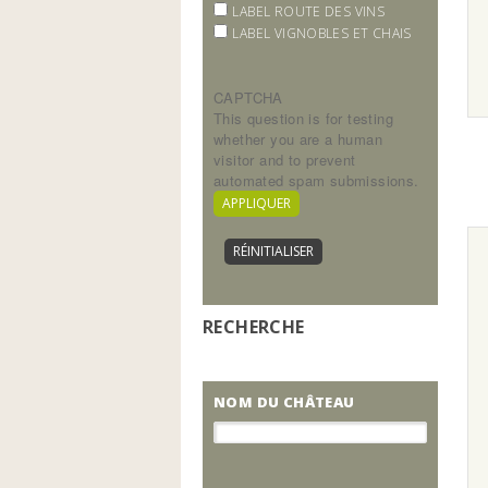
LABEL ROUTE DES VINS
LABEL VIGNOBLES ET CHAIS
CAPTCHA
This question is for testing
whether you are a human
visitor and to prevent
automated spam submissions.
RECHERCHE
NOM DU CHÂTEAU