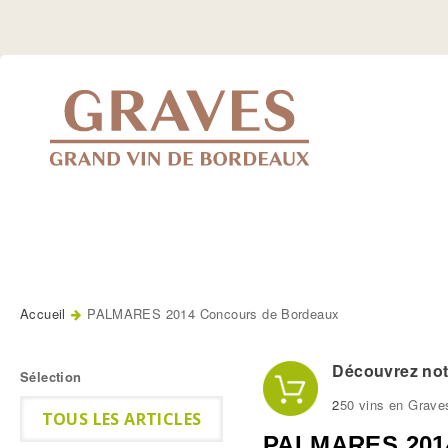
Jump
to
Navigation
Accueil
PALMARES 2014 Concours de Bordeaux
Vous êtes ici
Découvrez notr
Sélection
2
50 vins en Grave
TOUS LES ARTICLES
PALMARES 2014