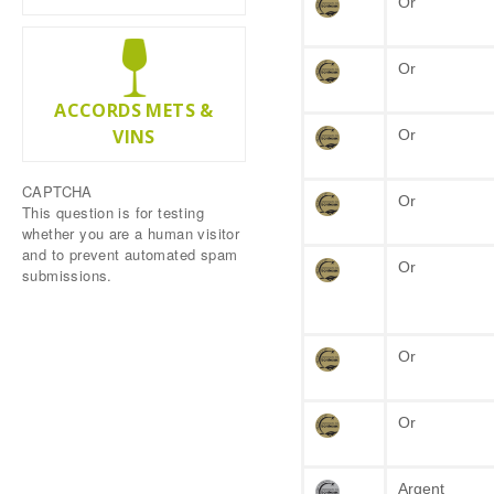
Or
Or
ACCORDS METS &
VINS
Or
CAPTCHA
Or
This question is for testing
whether you are a human visitor
and to prevent automated spam
Or
submissions.
Or
Or
Argent