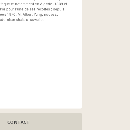
frique et notamment en Algérie (1839 et
’or pour l’une de ses récoltes ; depuis,
ées 1970, M. Albert Yung, nouveau
oderniser chais et cuverie.
CONTACT