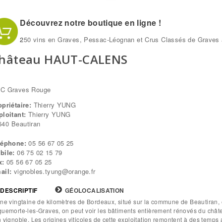
Découvrez notre boutique en ligne !
2
50 vins en Graves, Pessac-Léognan et Crus Classés de Graves à
hâteau HAUT-CALENS
C Graves Rouge
opriétaire:
Thierry YUNG
ploitant:
Thierry YUNG
640
Beautiran
léphone:
05 56 67 05 25
bile:
06 75 02 15 79
x:
05 56 67 05 25
ail:
vignobles.tyung@orange.fr
DESCRIPTIF
(ONGLET
GÉOLOCALISATION
ACTIF)
abs
ne vingtaine de kilomètres de Bordeaux, situé sur la commune de Beautiran, 
uemorte-les-Graves, on peut voir les bâtiments entièrement rénovés du châte
 vignoble. Les origines viticoles de cette exploitation remontent à des temps 