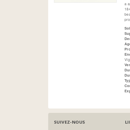
a a
184
bea
pro
Sol
Su
Den
Ag
Pr
En
Ve
Du
Du
Ty
Co
Ex
SUIVEZ-NOUS
LI