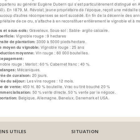
ppartenu au général Eugène Dubern qui s’est particulièrement distingué en A
0). En 1879, M. Révolat, jeune propriétaire de l’époque, reçoit une médaille d
ucoup d'autres récompenses se sont succédé. En fin de la décennie des ann
priétaire de ce cru, s’attache à en reconstituer entièrement le vignoble et à m
s et sous-sols:
Graveleux. Sous-sol : Sable- argilo calcaire.
perficie:
Vignoble rouge : 9 hectares
site de plantation:
3300 à 5000 pieds/hectare.
e moyen du vignoble:
Vignoble rouge : 25 ans
oduction moyenne:
Vin rouge : 60 000 bouteilles.
cepagement:
Vignoble rouge : Merlot : 60 % Cabernet franc : 40 %.
ndanges:
Mécaniques.
rée de cuvaison:
20 jours.
rée du séjour:
Les vins rouges : 12 mois.
pe de vente:
450 hl. 80 % bouteille. Vrac ou tiré bouché 20 %
mmercialisation:
50 % vente directe. 50 % vente par le négoce.
portation:
Belgique, Allemagne, Benelux, Danemark et USA.
ENS UTILES
SITUATION