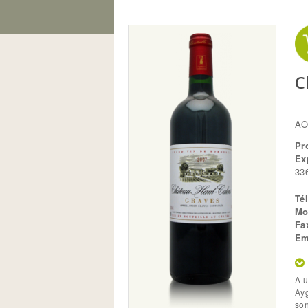
Vous êtes ici
C
AO
Pr
Ex
33
Té
Mo
Fa
Em
T
À u
Ayg
son