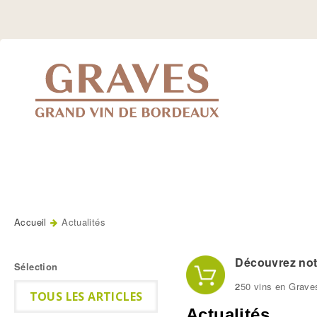
Jump
to
Navigation
Accueil
Actualités
Vous êtes ici
Découvrez notr
Sélection
2
50 vins en Grave
TOUS LES ARTICLES
Actualités