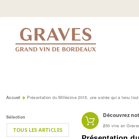
Jump
to
Navigation
Accueil
Présentation du Millésime 2015, une soirée qui a tenu to
Vous êtes ici
Découvrez notr
Sélection
2
50 vins en Grave
TOUS LES ARTICLES
Présentation du