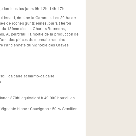
ption tous les jours 9h-12h, 14h-17h.
ul tenant, domine la Garonne. Les 39 ha de
ée de roches guntziennes, parfait terroir
 fin du 18ème siècle, Charles Brannens,
s. Aujourd’hui, la moitié de la production de
 L’une des pièces de monnaie romaine
ustre l’ancienneté du vignoble des Graves
ol : calcaire et marno-calcaire
a
Vin rouge : 1100 hl équivalent à 146 000 bouteilles. Vin blanc : 370hl équivalent à 49 000 bouteilles.
n