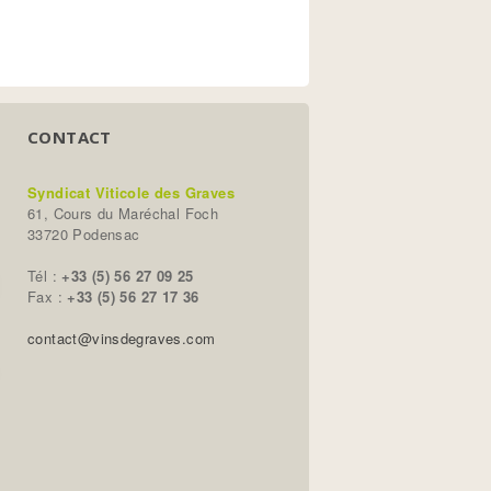
CONTACT
Syndicat Viticole des Graves
61, Cours du Maréchal Foch
33720 Podensac
Tél :
+33 (5) 56 27 09 25
Fax :
+33 (5) 56 27 17 36
contact@vinsdegraves.com