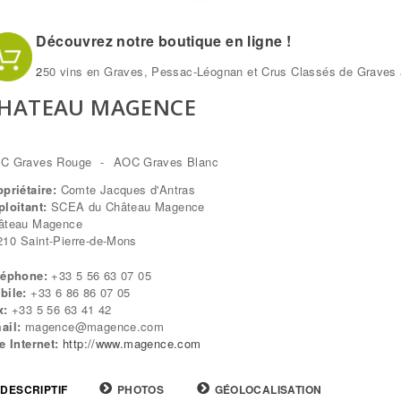
Découvrez notre boutique en ligne !
2
50 vins en Graves, Pessac-Léognan et Crus Classés de Graves à
HATEAU MAGENCE
C Graves Rouge
AOC Graves Blanc
opriétaire:
Comte Jacques d'Antras
ploitant:
SCEA du Château Magence
âteau Magence
210
Saint-Pierre-de-Mons
léphone:
+33 5 56 63 07 05
bile:
+33 6 86 86 07 05
x:
+33 5 56 63 41 42
ail:
magence@magence.com
te Internet:
http://www.magence.com
DESCRIPTIF
(ONGLET
PHOTOS
GÉOLOCALISATION