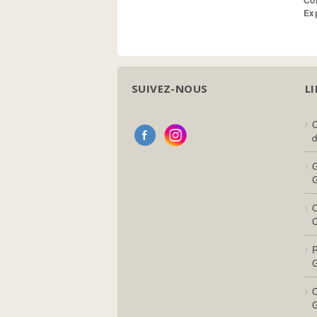
Co
Ex
SUIVEZ-NOUS
LI
C
d
G
G
O
C
R
G
O
G