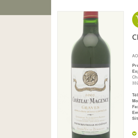
Vous êtes ici
C
AO
Pr
Ex
Ch
33
Té
Mo
Fa
Em
Si