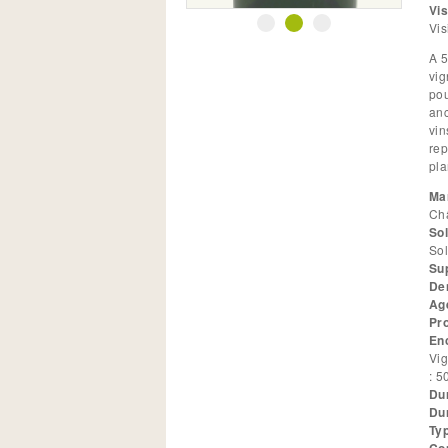
T
Vis
Vis
A 5
vig
pou
anc
vin
rep
pla
Ma
Ch
Sol
Sol
Su
Den
Ag
Pr
En
Vign
: 
Du
Du
Ty