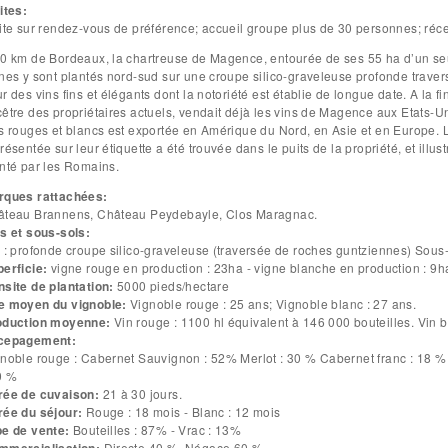
ACTIF)
abs
ites:
ite sur rendez-vous de préférence; accueil groupe plus de 30 personnes; réce
0 km de Bordeaux, la chartreuse de Magence, entourée de ses 55 ha d’un se
nes y sont plantés nord-sud sur une croupe silico-graveleuse profonde travers
r des vins fins et élégants dont la notoriété est établie de longue date. A la
être des propriétaires actuels, vendait déjà les vins de Magence aux Etats-Uni
s rouges et blancs est exportée en Amérique du Nord, en Asie et en Europe.
résentée sur leur étiquette a été trouvée dans le puits de la propriété, et ill
nté par les Romains.
rques rattachées:
âteau Brannens, Château Peydebayle, Clos Maragnac.
s et sous-sols:
 : profonde croupe silico-graveleuse (traversée de roches guntziennes) Sous-s
perficie:
vigne rouge en production : 23ha - vigne blanche en production : 9h
site de plantation:
5000 pieds/hectare
e moyen du vignoble:
Vignoble rouge : 25 ans; Vignoble blanc : 27 ans.
oduction moyenne:
cepagement:
oble rouge : Cabernet Sauvignon : 52% Merlot : 30 % Cabernet franc : 18 % Vignoble blanc : Sauvignon : 50 % Sémillo
50 %
rée de cuvaison:
21 à 30 jours.
rée du séjour:
Rouge : 18 mois - Blanc : 12 mois
pe de vente:
Bouteilles : 87% - Vrac : 13%
Directe 40 %, Négoce 60 %