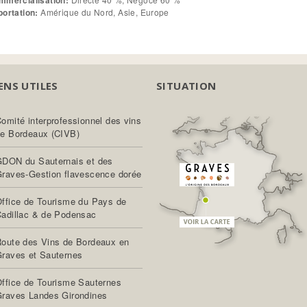
mmercialisation:
portation:
Amérique du Nord, Asie, Europe
ENS UTILES
SITUATION
omité interprofessionnel des vins
e Bordeaux (CIVB)
DON du Sauternais et des
raves-Gestion flavescence dorée
ffice de Tourisme du Pays de
adillac & de Podensac
oute des Vins de Bordeaux en
raves et Sauternes
ffice de Tourisme Sauternes
raves Landes Girondines