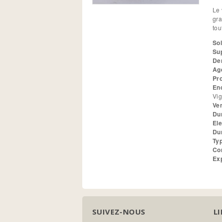
Le 
gra
tou
Sol
Su
Den
Ag
Pr
En
Vig
Ve
Du
El
Du
Ty
Co
Ex
SUIVEZ-NOUS
LI