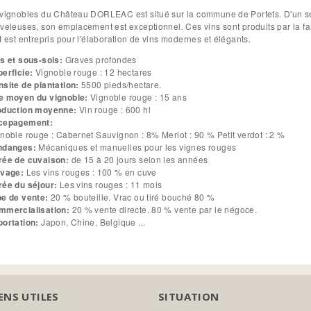
vignobles du Château DORLEAC est situé sur la commune de Portets. D'un seu
veleuses, son emplacement est exceptionnel. Ces vins sont produits par la f
t est entrepris pour l'élaboration de vins modernes et élégants.
s et sous-sols:
Graves profondes
perficie:
Vignoble rouge : 12 hectares
site de plantation:
5500 pieds/hectare.
e moyen du vignoble:
Vignoble rouge : 15 ans
oduction moyenne:
Vin rouge : 600 hl
cepagement:
noble rouge : Cabernet Sauvignon : 8% Merlot : 90 % Petit verdot : 2 %
ndanges:
Mécaniques et manuelles pour les vignes rouges
rée de cuvaison:
de 15 à 20 jours selon les années
evage:
Les vins rouges : 100 % en cuve
rée du séjour:
Les vins rouges : 11 mois
pe de vente:
20 % bouteille. Vrac ou tiré bouché 80 %
mmercialisation:
20 % vente directe. 80 % vente par le négoce.
portation:
Japon, Chine, Belgique ...
ENS UTILES
SITUATION