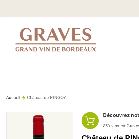
Jump
to
Navigation
Accueil
Château de PINGOY
Vous êtes ici
Découvrez notr
2
50 vins en Grave
Château de PI