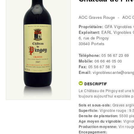
AOC Graves Rouge
AOC G
Propriétaire:
GFA Vignobles
Exploitant:
EARL Vignobles
6, rue de Pingoy
33640
Portets
Téléphone:
05 56 67 23 69
Mobile:
06 66 46 05 00
Fax:
05 56 67 58 19
Email:
vignoblescante@orang
DESCRIPTIF
(ONGLET
ACTIF)
Le Château de Pingoy est une trè
Tabs
toujours aujourd'hui expl
Sols et sous-sols:
Graves argil
Superficie:
Densite de plantation:
5500 pie
Age moyen du vignoble:
Production moyenne:
Vin rouge
Encepagement: