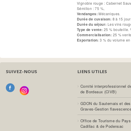
Vignoble rouge : Cabernet Sauvignon : 20 % Merlot noir : 75 % Cabernet
Sémillon : 75 %,
Vendanges:
Mécaniques.
Durée de cuvaison:
8 à 15 jour
Durée du séjour:
Type de vente:
25 % bouteille.
Commercialisation:
25 % vente
Exportation:
3 % du volume en 
SUIVEZ-NOUS
LIENS UTILES
Comité interprofessionnel d
de Bordeaux (CIVB)
GDON du Sauternais et des
Graves-Gestion flavescenc
Office de Tourisme du Pays
Cadillac & de Podensac