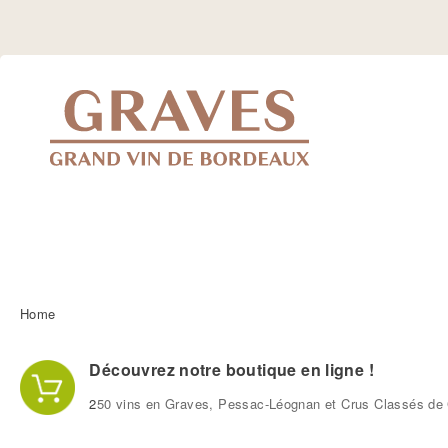
Jump
to
Navigation
Home
You are here
Découvrez notre boutique en ligne !
2
50 vins en Graves, Pessac-Léognan et Crus Classés de 